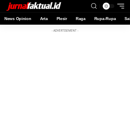
News Opinion
Arta
Plesir
Raga
Rupa-Rupa
Sa
- ADVERTISEMENT -