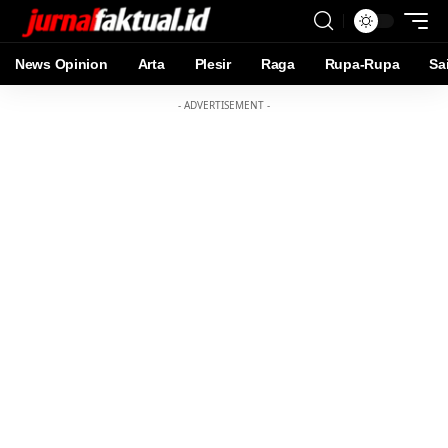
News Opinion
Arta
Plesir
Raga
Rupa-Rupa
Sa
- ADVERTISEMENT -