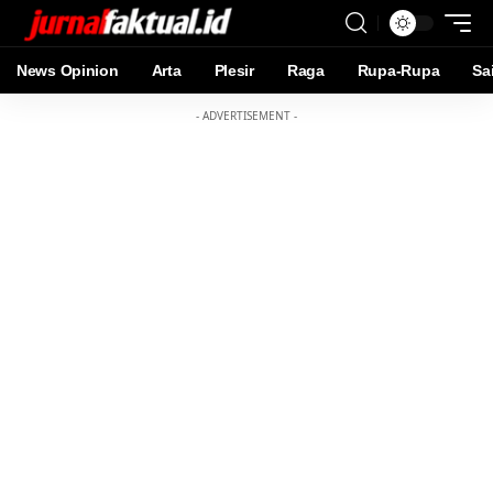
News Opinion
Arta
Plesir
Raga
Rupa-Rupa
Sa
- ADVERTISEMENT -