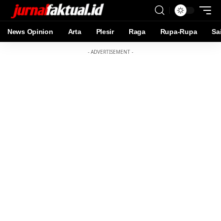
News Opinion
Arta
Plesir
Raga
Rupa-Rupa
Sa
- ADVERTISEMENT -