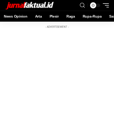
News Opinion
Arta
Plesir
Raga
Rupa-Rupa
Sa
- ADVERTISEMENT -