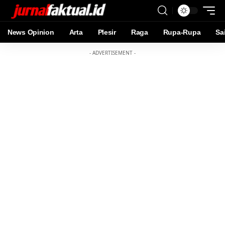
News Opinion
Arta
Plesir
Raga
Rupa-Rupa
Sa
- ADVERTISEMENT -