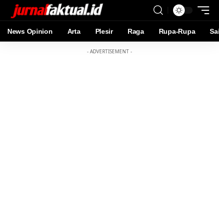
News Opinion
Arta
Plesir
Raga
Rupa-Rupa
Sa
- ADVERTISEMENT -