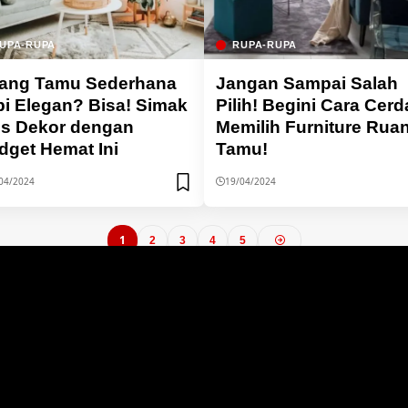
UPA-RUPA
RUPA-RUPA
ang Tamu Sederhana
Jangan Sampai Salah
pi Elegan? Bisa! Simak
Pilih! Begini Cara Cerd
ps Dekor dengan
Memilih Furniture Rua
dget Hemat Ini
Tamu!
04/2024
19/04/2024
1
2
3
4
5