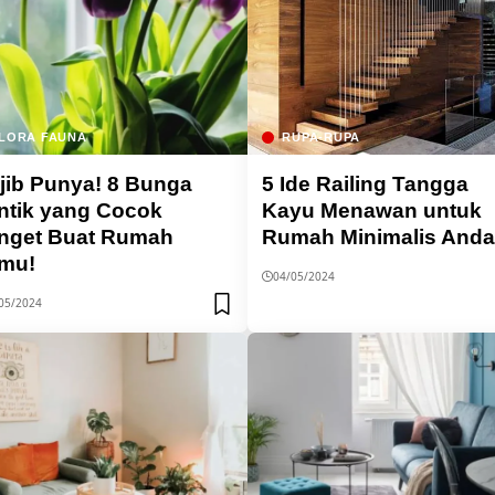
LORA FAUNA
RUPA-RUPA
jib Punya! 8 Bunga
5 Ide Railing Tangga
ntik yang Cocok
Kayu Menawan untuk
nget Buat Rumah
Rumah Minimalis And
mu!
04/05/2024
05/2024