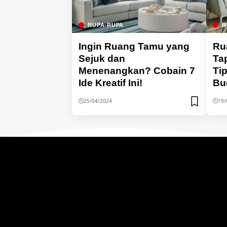
RUPA-RUPA
R
Ingin Ruang Tamu yang
Ru
Sejuk dan
Ta
Menenangkan? Cobain 7
Ti
Ide Kreatif Ini!
Bu
25/04/2024
19/