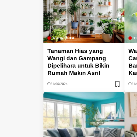
RUPA-RUPA
F
Tanaman Hias yang
Wa
Wangi dan Gampang
Ca
Dipelihara untuk Bikin
Ba
Rumah Makin Asri!
Ka
21/06/2024
21/