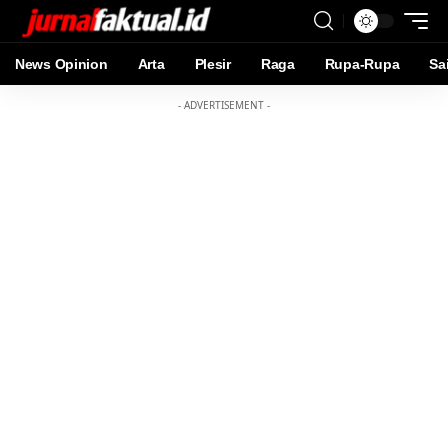
News Opinion
Arta
Plesir
Raga
Rupa-Rupa
Sa
- ADVERTISEMENT -