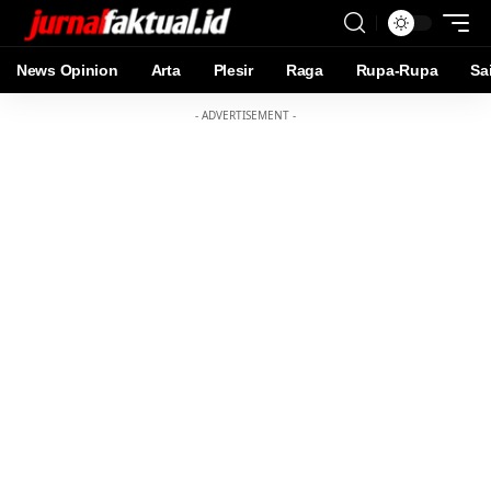
News Opinion
Arta
Plesir
Raga
Rupa-Rupa
Sa
- ADVERTISEMENT -