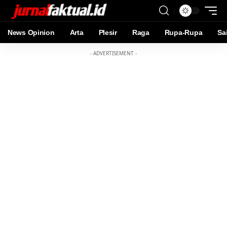
News Opinion
Arta
Plesir
Raga
Rupa-Rupa
Sa
- ADVERTISEMENT -