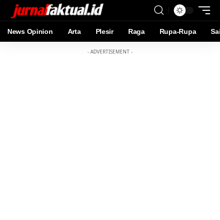
News Opinion
Arta
Plesir
Raga
Rupa-Rupa
Sa
- ADVERTISEMENT -