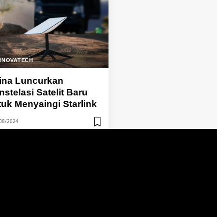
NNOVATECH
ina Luncurkan
stelasi Satelit Baru
tuk Menyaingi Starlink
08/2024