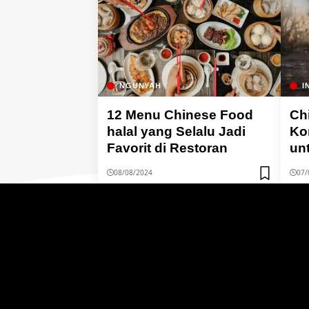
NGUNYAH
I
12 Menu Chinese Food
Ch
halal yang Selalu Jadi
Kon
Favorit di Restoran
un
08/08/2024
07/