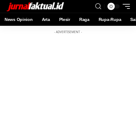
News Opinion
Arta
Plesir
Raga
Rupa-Rupa
Sa
- ADVERTISEMENT -