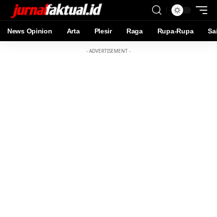
News Opinion
Arta
Plesir
Raga
Rupa-Rupa
Sa
- ADVERTISEMENT -