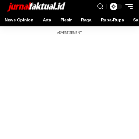
News Opinion
Arta
Plesir
Raga
Rupa-Rupa
Sa
- ADVERTISEMENT -