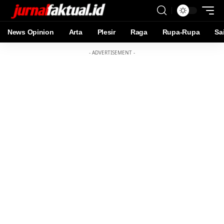
News Opinion
Arta
Plesir
Raga
Rupa-Rupa
Sa
- ADVERTISEMENT -