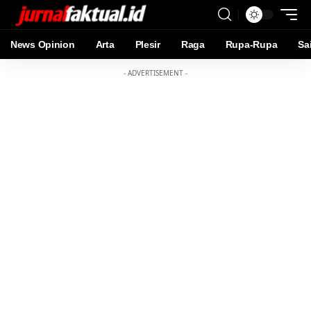
News Opinion
Arta
Plesir
Raga
Rupa-Rupa
Sa
- ADVERTISEMENT -