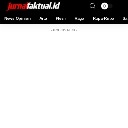
News Opinion
Arta
Plesir
Raga
Rupa-Rupa
Sa
- ADVERTISEMENT -