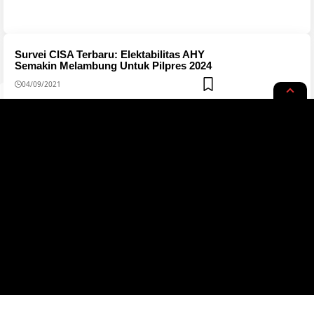
Survei CISA Terbaru: Elektabilitas AHY
Semakin Melambung Untuk Pilpres 2024
04/09/2021
Tentang
Redaksi
Kerjasama
Pedoman
Privacy Policy
Copyright © 2023 jfid. All Rights Reserved