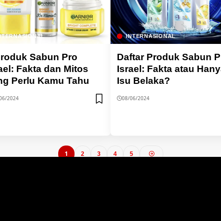
NTERNASIONAL
INTERNASIONAL
Produk Sabun Pro
Daftar Produk Sabun P
ael: Fakta dan Mitos
Israel: Fakta atau Han
ng Perlu Kamu Tahu
Isu Belaka?
06/2024
08/06/2024
1
2
3
4
5