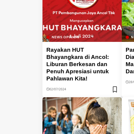
NEWS OPINION
N
Rayakan HUT
Pa
Bhayangkara di Ancol:
Di
Liburan Berkesan dan
Ma
Penuh Apresiasi untuk
Da
Pahlawan Kita!
28/
02/07/2024