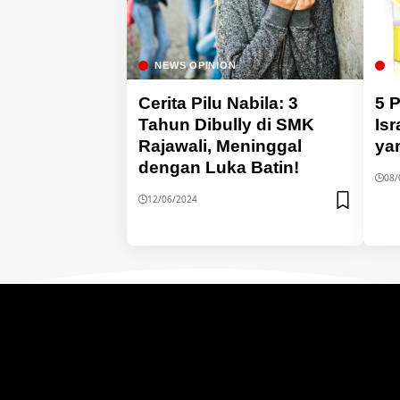
NEWS OPINION
I
Cerita Pilu Nabila: 3
5 
Tahun Dibully di SMK
Isr
Rajawali, Meninggal
ya
dengan Luka Batin!
08/
12/06/2024