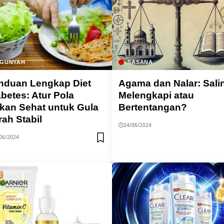
GUNYAH
SASANA
nduan Lengkap Diet
Agama dan Nalar: Sali
abetes: Atur Pola
Melengkapi atau
kan Sehat untuk Gula
Bertentangan?
rah Stabil
24/06/2024
06/2024