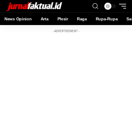
News Opinion
Arta
Plesir
Raga
Rupa-Rupa
Sa
- ADVERTISEMENT -