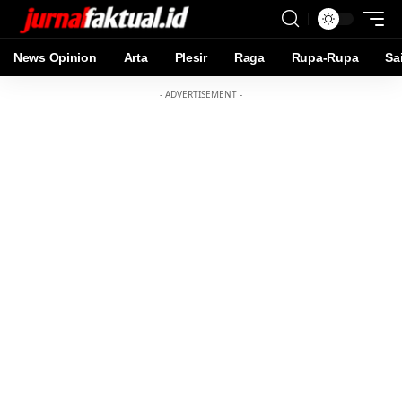
News Opinion
Arta
Plesir
Raga
Rupa-Rupa
Sa
- ADVERTISEMENT -