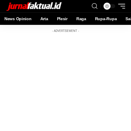
News Opinion
Arta
Plesir
Raga
Rupa-Rupa
Sa
- ADVERTISEMENT -