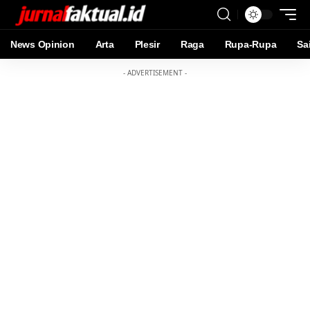
News Opinion
Arta
Plesir
Raga
Rupa-Rupa
Sa
- ADVERTISEMENT -