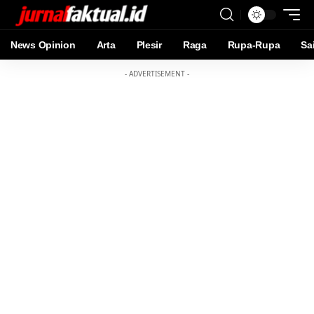
News Opinion
Arta
Plesir
Raga
Rupa-Rupa
Sa
- ADVERTISEMENT -