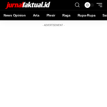
News Opinion
Arta
Plesir
Raga
Rupa-Rupa
Sa
- ADVERTISEMENT -