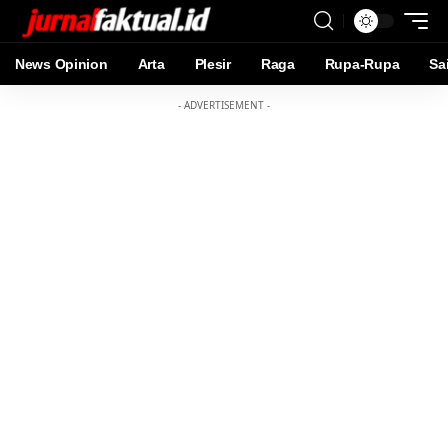
News Opinion
Arta
Plesir
Raga
Rupa-Rupa
Sa
- ADVERTISEMENT -