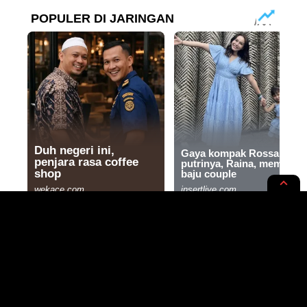
INTERNASIONAL
NEWS OPINION
Biden dan Xi Bertemu,
Menavigasi Perselisihan Militer
dan Ekonomi