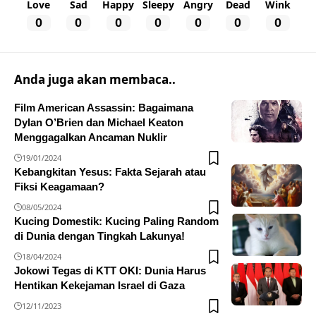
Love
Sad
Happy
Sleepy
Angry
Dead
Wink
0
0
0
0
0
0
0
Anda juga akan membaca..
Film American Assassin: Bagaimana
Dylan O’Brien dan Michael Keaton
Menggagalkan Ancaman Nuklir
19/01/2024
Kebangkitan Yesus: Fakta Sejarah atau
Fiksi Keagamaan?
08/05/2024
Kucing Domestik: Kucing Paling Random
di Dunia dengan Tingkah Lakunya!
18/04/2024
Jokowi Tegas di KTT OKI: Dunia Harus
Hentikan Kekejaman Israel di Gaza
12/11/2023