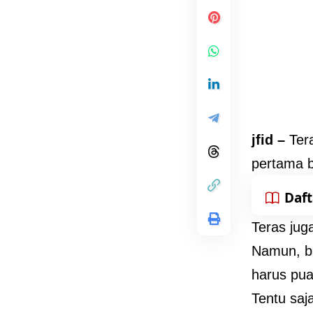
jfid –
Ter
pertama b
Daft
Teras jug
Namun, ba
harus pu
Tentu saj