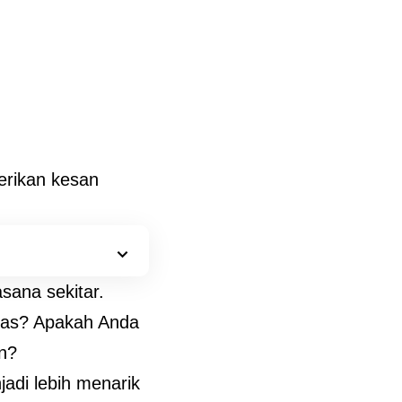
erikan kesan
sana sekitar.
tas? Apakah Anda
n?
adi lebih menarik