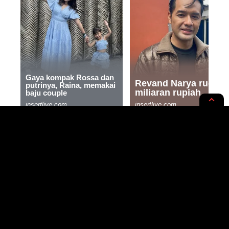
NASIONAL
NEWS OPINION
Komisi X Memanas: Nadiem
Makarim Jadi Sasaran Kritik
Anggota Demokrat
3 MIN READ