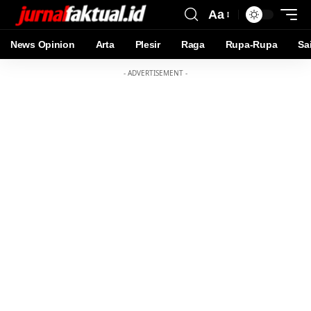
Aa
News Opinion
Arta
Plesir
Raga
Rupa-Rupa
Sa
- ADVERTISEMENT -