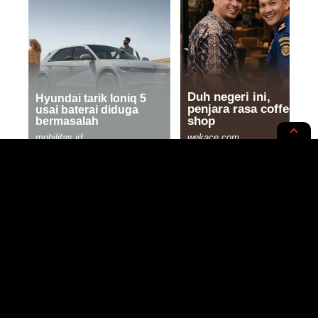
NEWS OPINION
Penyelenggaraan Ritual Adat
Jamas Agung dan Tolak Bala
Virus Corona di Banyuwangi
3 MIN READ