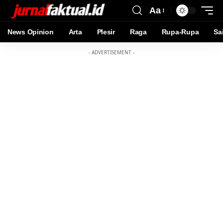
Aa
News Opinion
Arta
Plesir
Raga
Rupa-Rupa
Sa
- ADVERTISEMENT -