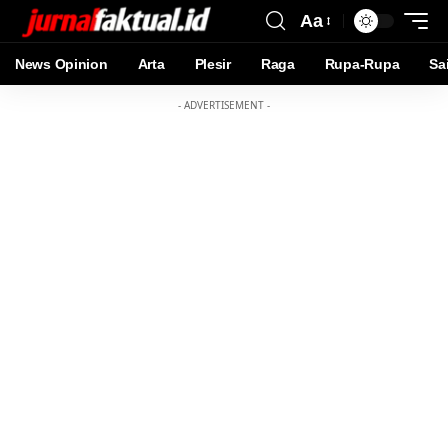
Aa
News Opinion
Arta
Plesir
Raga
Rupa-Rupa
Sa
- ADVERTISEMENT -