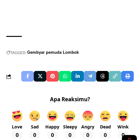
TAGGED:
Gembyar pemuda Lombok
Apa Reaksimu?
Love
Sad
Happy
Sleepy
Angry
Dead
Wink
0
0
0
0
0
0
0