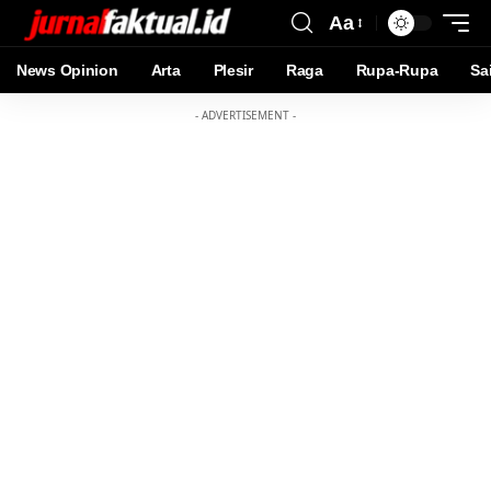
Aa
News Opinion
Arta
Plesir
Raga
Rupa-Rupa
Sa
- ADVERTISEMENT -