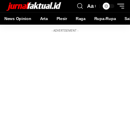
Aa
News Opinion
Arta
Plesir
Raga
Rupa-Rupa
Sa
- ADVERTISEMENT -