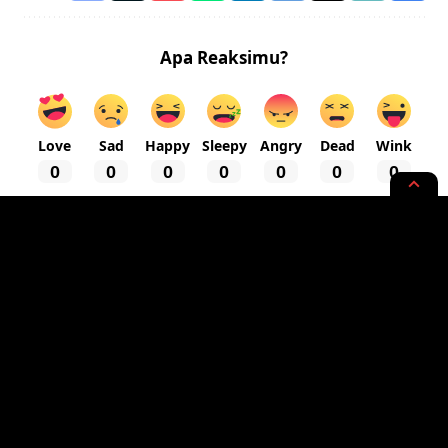
Apa Reaksimu?
Love
Sad
Happy
Sleepy
Angry
Dead
Wink
0
0
0
0
0
0
0
NEWS OPINION
Gerakan Kaji Ulang Perubahan
UUD 1945
2 MIN READ
BY
- WRITER, SAINTIFIC ENTHUSIAST
PUBLISHED: 05/09/2019
RASYIQI