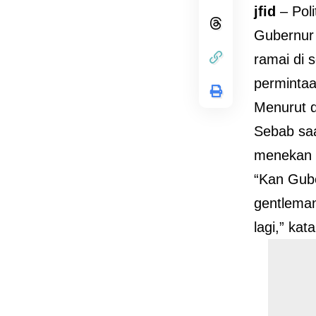
jfid
– Poli
Gubernur
ramai di 
perminta
Menurut di
Sebab saa
menekan 
“Kan Gube
gentleman
lagi,” ka