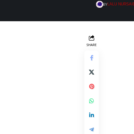
BY
LALU NURSAI
SHARE