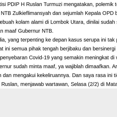
tisi PDIP H Ruslan Turmuzi mengatakan, polemik t
 NTB Zulkieflimansyah dan sejumlah Kepala OPD 
sebuah kolam alami di Lombok Utara, dinilai sudah
an maaf Gubernur NTB.
a, yang terpenting ke depan kasus serupa ini tak pe
t ini semua pihak tengah berjibaku dan bersinerg
penyebaran Covid-19 yang semakin meningkat di 
rnur sudah minta maaf, ya wajiblah dimaafkan. A
 dan mengakui kekeliruannya. Dan saya rasa ini ti
ta Ruslan, menjawab wartawan, Selasa (2/2) di Mat