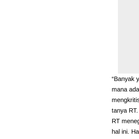
“Banyak y
mana ada
mengkriti
tanya RT.
RT meneg
hal ini. H