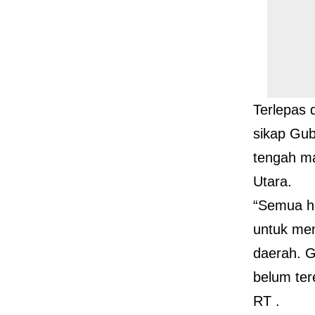
Terlepas 
sikap Gub
tengah m
Utara.
“Semua ha
untuk me
daerah. G
belum ter
RT .