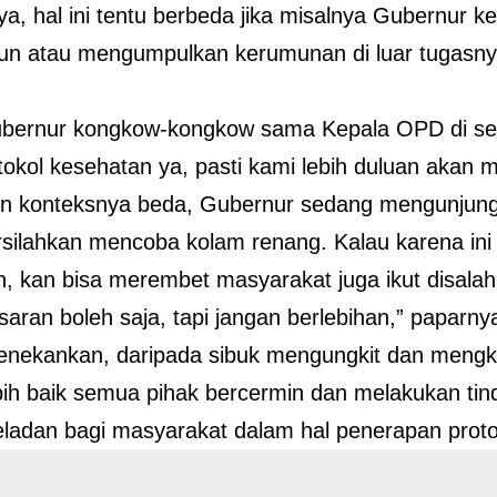
a, hal ini tentu berbeda jika misalnya Gubernur k
un atau mengumpulkan kerumunan di luar tugasny
ubernur kongkow-kongkow sama Kepala OPD di se
tokol kesehatan ya, pasti kami lebih duluan akan m
kan konteksnya beda, Gubernur sedang mengunjungi
rsilahkan mencoba kolam renang. Kalau karena ini
n, kan bisa merembet masyarakat juga ikut disalahk
 saran boleh saja, tapi jangan berlebihan,” paparny
nekankan, daripada sibuk mengungkit dan mengkrit
bih baik semua pihak bercermin dan melakukan tin
eladan bagi masyarakat dalam hal penerapan proto