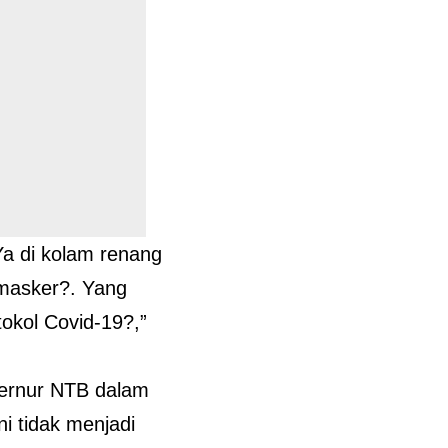
Ya di kolam renang
masker?. Yang
tokol Covid-19?,”
bernur NTB dalam
ni tidak menjadi