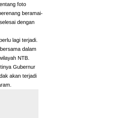
entang foto
berenang beramai-
 selesai dengan
rlu lagi terjadi.
i bersama dalam
wilayah NTB.
rtinya Gubernur
dak akan terjadi
aram.