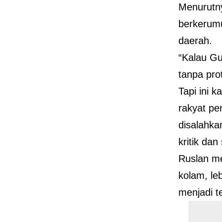
Menurutny
berkerum
daerah.
“Kalau G
tanpa pro
Tapi ini 
rakyat pe
disalahka
kritik dan
Ruslan me
kolam, le
menjadi t