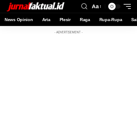
Aa
News Opinion
Arta
Plesir
Raga
Rupa-Rupa
Sa
- ADVERTISEMENT -