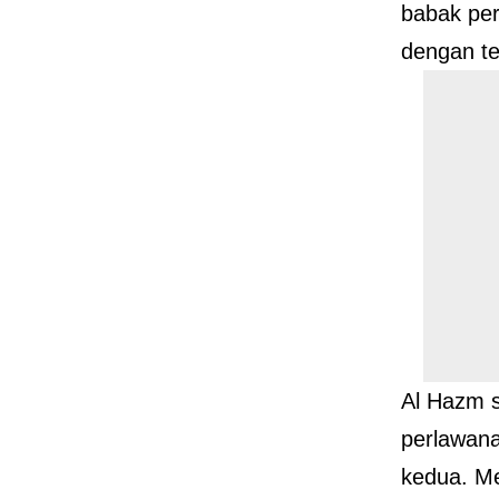
babak per
dengan te
Al Hazm 
perlawan
kedua. M