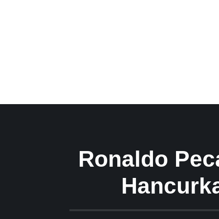
Ronaldo Peca
Hancurka