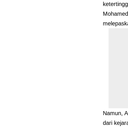
keterting
Mohamed
melepaska
Namun, Al
dari keja