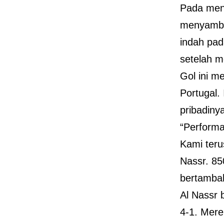
Pada meni
menyambu
indah pad
setelah 
Gol ini m
Portugal.
pribadiny
“Performa
Kami teru
Nassr. 85
bertambah
Al Nassr 
4-1. Mere