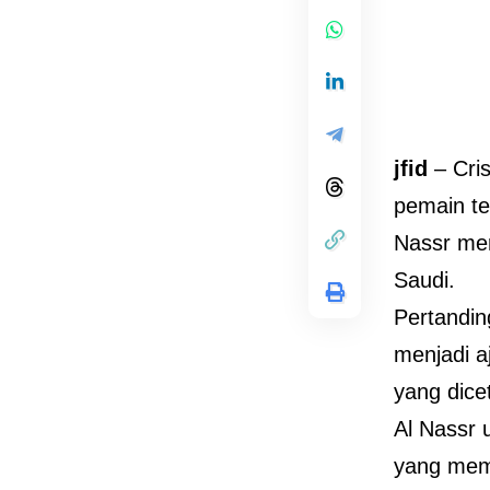
jfid
– Cri
pemain te
Nassr mer
Saudi.
Pertandin
menjadi a
yang dice
Al Nassr 
yang mema