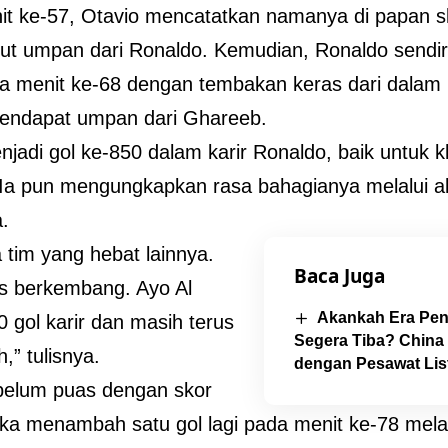
t ke-57, Otavio mencatatkan namanya di papan s
t umpan dari Ronaldo. Kemudian, Ronaldo sendir
a menit ke-68 dengan tembakan keras dari dalam k
mendapat umpan dari Ghareeb.
enjadi gol ke-850 dalam karir Ronaldo, baik untuk
 Ia pun mengungkapkan rasa bahagianya melalui 
a.
 tim yang hebat lainnya.
Baca Juga
s berkembang. Ayo Al
Akankah Era Pen
0 gol karir dan masih terus
Segera Tiba? China 
,” tulisnya.
dengan Pesawat Lis
belum puas dengan skor
ka menambah satu gol lagi pada menit ke-78 mela