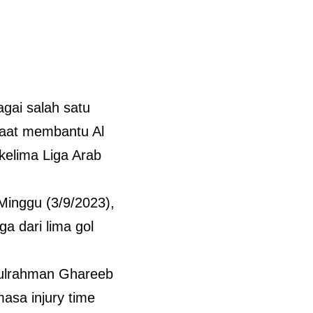
gai salah satu
 saat membantu Al
kelima Liga Arab
Minggu (3/9/2023),
a dari lima gol
bdulrahman Ghareeb
sa injury time