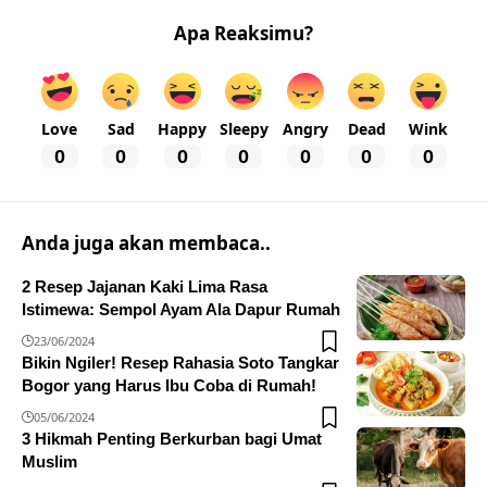
Apa Reaksimu?
Love
Sad
Happy
Sleepy
Angry
Dead
Wink
0
0
0
0
0
0
0
Anda juga akan membaca..
2 Resep Jajanan Kaki Lima Rasa
Istimewa: Sempol Ayam Ala Dapur Rumah
23/06/2024
Bikin Ngiler! Resep Rahasia Soto Tangkar
Bogor yang Harus Ibu Coba di Rumah!
05/06/2024
3 Hikmah Penting Berkurban bagi Umat
Muslim