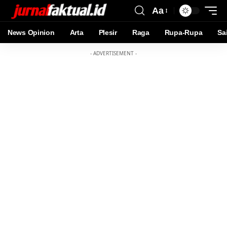
Aa
News Opinion
Arta
Plesir
Raga
Rupa-Rupa
Sa
- ADVERTISEMENT -