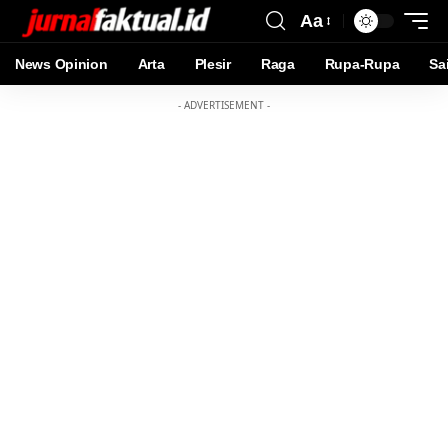
Aa
News Opinion
Arta
Plesir
Raga
Rupa-Rupa
Sa
- ADVERTISEMENT -