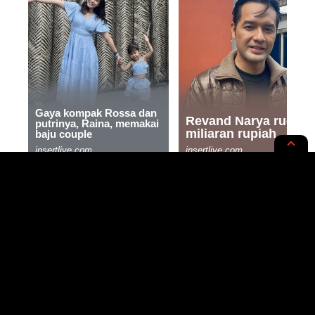
RUPA-RUPA
TAKHAYUL
Scorpio, Siap-Siap Dapet Rezeki
Nomplok di 14 Desember 2023
Ini!