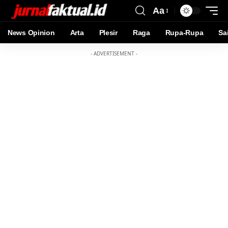
Aa
News Opinion
Arta
Plesir
Raga
Rupa-Rupa
Sa
- ADVERTISEMENT -