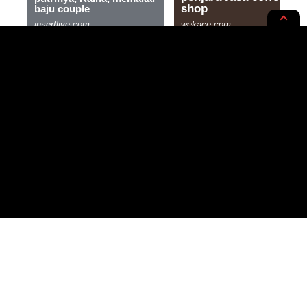
INTERNASIONAL
NEWS OPINION
Krisis Demografi Jepang: Masa
Depan Ekonomi Terancam oleh
Penurunan Jumlah Anak
4 MIN READ
BY
- CONTENT CREATOR
PUBLISHED: 09/05/2024
NOER HUDA