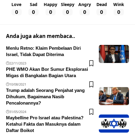
Love
Sad
Happy
Sleepy
Angry
Dead
Wink
0
0
0
0
0
0
0
Anda juga akan membaca..
Menlu Retno: Klaim Pembelaan Diri
Israel, Tidak Dapat Diterima
22/11/2023
PHE WMO Akan Bor Sumur Eksplorasi
Migas di Bangkalan Bagian Utara
10/08/2021
Trump adalah Seorang Penjahat yang
Dihukum, Bagaimana Nasib
Pencalonannya?
31/05/2024
Maybelline Pro Israel atau Palestina?
Ketahui Fakta dan Masuknya dalam
Daftar Boikot