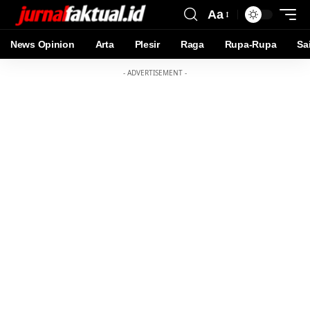
Aa
News Opinion
Arta
Plesir
Raga
Rupa-Rupa
Sa
- ADVERTISEMENT -