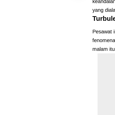
keandalan
yang dial
Turbul
Pesawat i
fenomena
malam it