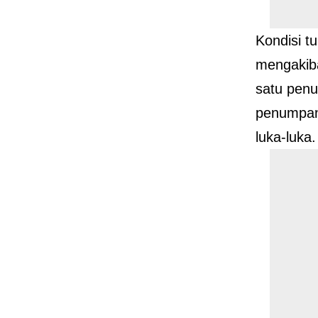
Kondisi t
mengakib
satu penu
penumpan
luka-luka.