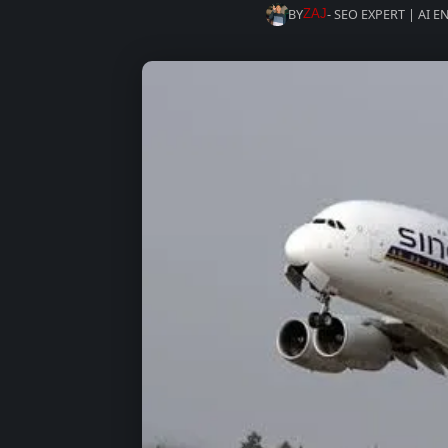
BY
- SEO EXPERT | AI 
ZAJ