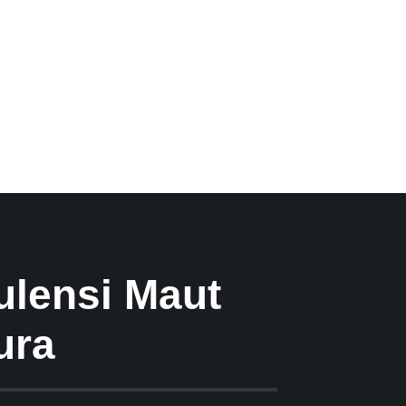
lensi Maut
ura