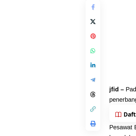
jfid –
Pad
penerbang
Daft
Pesawat 