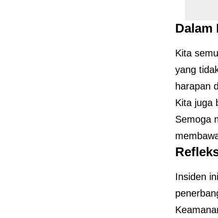
Dalam
Kita sem
yang tida
harapan d
Kita juga
Semoga me
membawa l
Reflek
Insiden in
penerban
Keamanan