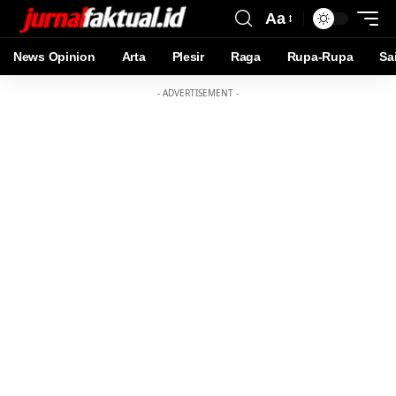
Aa
News Opinion
Arta
Plesir
Raga
Rupa-Rupa
Sa
- ADVERTISEMENT -