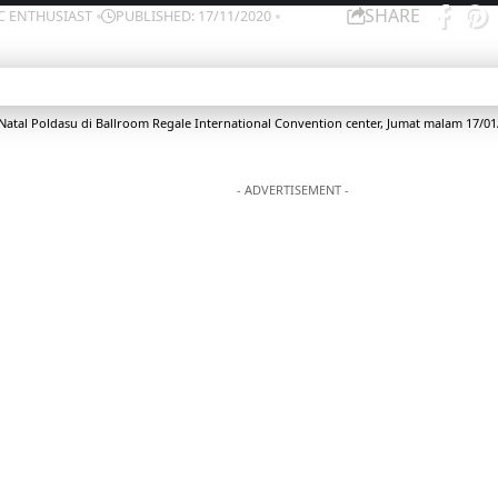
SHARE
IC ENTHUSIAST
PUBLISHED: 17/11/2020
Natal Poldasu di Ballroom Regale International Convention center, Jumat malam 17/01
- ADVERTISEMENT -