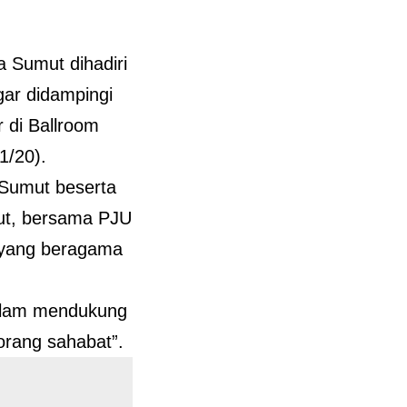
a Sumut dihadiri
gar didampingi
 di Ballroom
1/20).
 Sumut beserta
ut, bersama PJU
i yang beragama
Dalam mendukung
orang sahabat”.