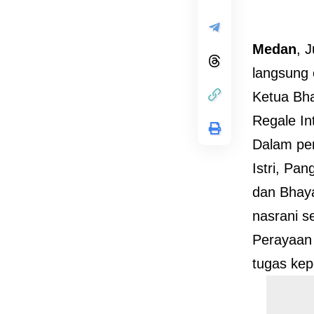
Medan
, 
langsung 
Ketua Bha
Regale In
Dalam per
Istri, Pa
dan Bhaya
nasrani s
Perayaan
tugas kep