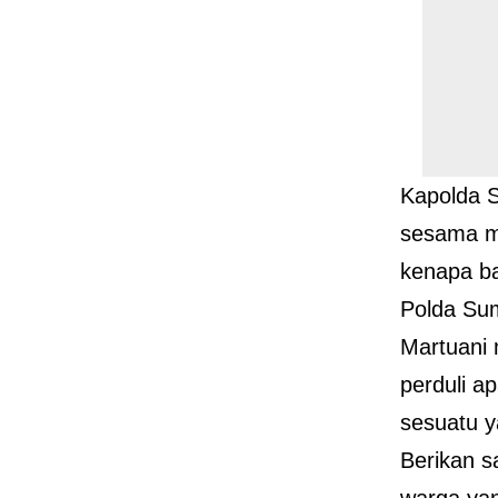
Kapolda 
sesama ma
kenapa ba
Polda Sum
Martuani 
perduli a
sesuatu y
Berikan s
warga yan