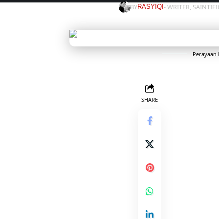
BY
- WRITER, SAINTIF
RASYIQI
Perayaan 
SHARE