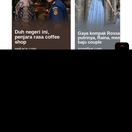
KOLOM
Bermasyarakat dengan Kearifan
5 MIN READ
BY
PUBLISHED: 30/07/2023
HERU HARJO HUTOMO
- ADVERTISEMENT -