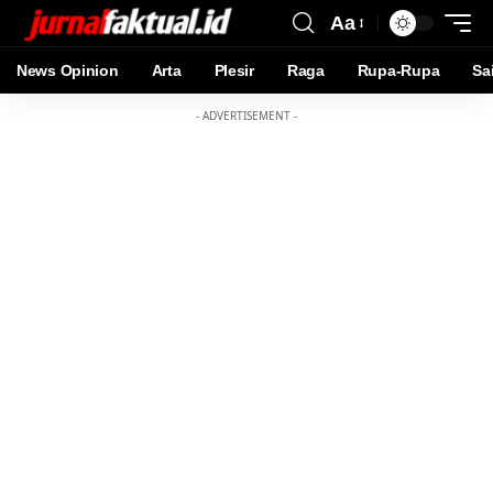
Aa
News Opinion
Arta
Plesir
Raga
Rupa-Rupa
Sa
- ADVERTISEMENT -