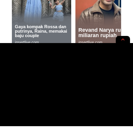
NEWS OPINION
PT. Pembangunan Prasarana
Sumut Lakukan Terobosan dan
Inovasi Guna Meningkatkan PAD
Sumut
3 MIN READ
BY
PUBLISHED: 16/12/2019
REDAKSI