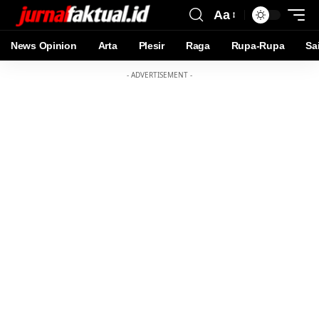
Aa
News Opinion
Arta
Plesir
Raga
Rupa-Rupa
Sa
- ADVERTISEMENT -