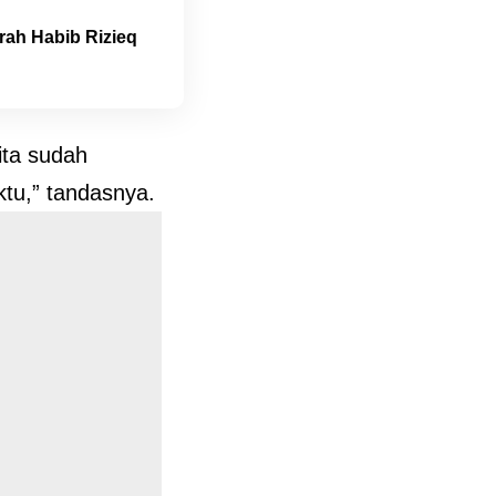
rah Habib Rizieq
ita sudah
ktu,” tandasnya.