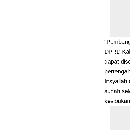
“Pemban
DPRD Kab
dapat dis
pertenga
Insyallah
sudah sel
kesibuka