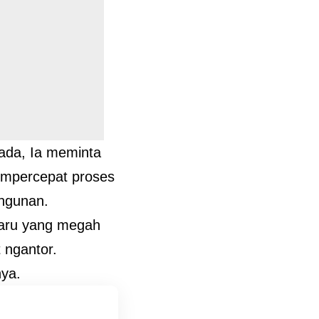
 ada, Ia meminta
empercepat proses
angunan.
baru yang megah
 ngantor.
nya.