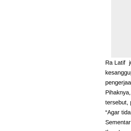
Ra Latif 
kesanggup
pengerjaa
Pihaknya,
tersebut,
“Agar tid
Sementara