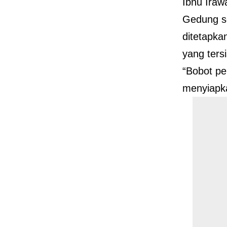
Ibnu Iraw
Gedung se
ditetapka
yang tersi
“Bobot pe
menyiapka