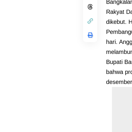
Bangkalan
Rakyat D
dikebut. 
Pembangun
hari. Ang
melambung
Bupati Ba
bahwa pr
desember