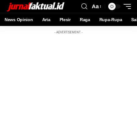
Aa
News Opinion
Arta
Plesir
Raga
Rupa-Rupa
Sa
- ADVERTISEMENT -