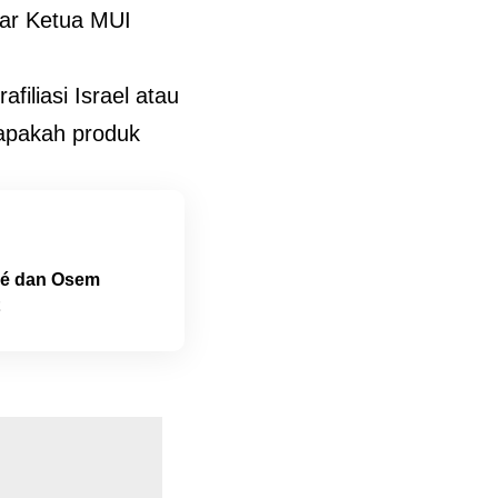
jar Ketua MUI
iliasi Israel atau
 apakah produk
tlé dan Osem