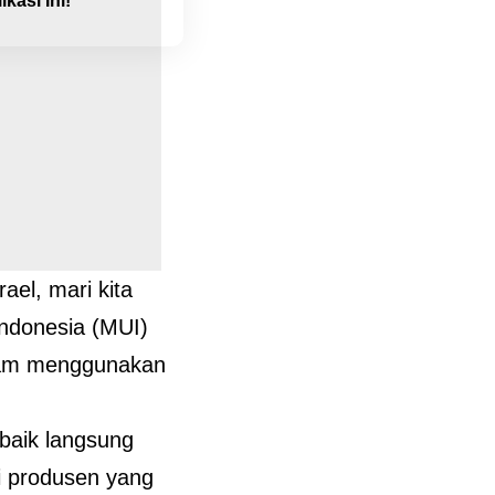
kasi Ini!
el, mari kita
Indonesia (MUI)
ram menggunakan
baik langsung
i produsen yang