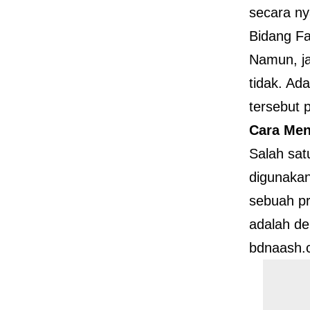
secara ny
Bidang Fa
Namun, ja
tidak. Ad
tersebut p
Cara Men
Salah sat
digunaka
sebuah pr
adalah d
bdnaash.