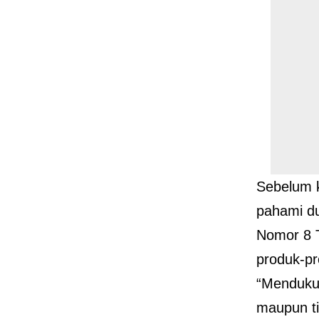
Sebelum k
pahami du
Nomor 8 
produk-pr
“Mendukun
maupun ti