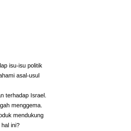
p isu-isu politik
hami asal-usul
n terhadap Israel.
tengah menggema.
roduk mendukung
hal ini?