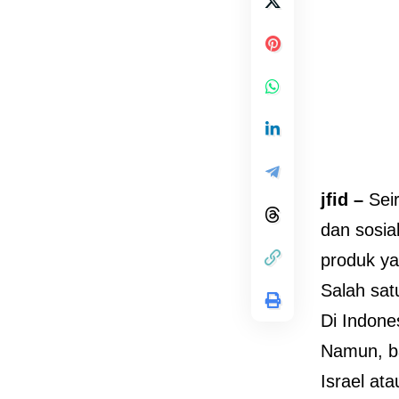
jfid –
Sei
dan sosia
produk ya
Salah sat
Di Indone
Namun, b
Israel at