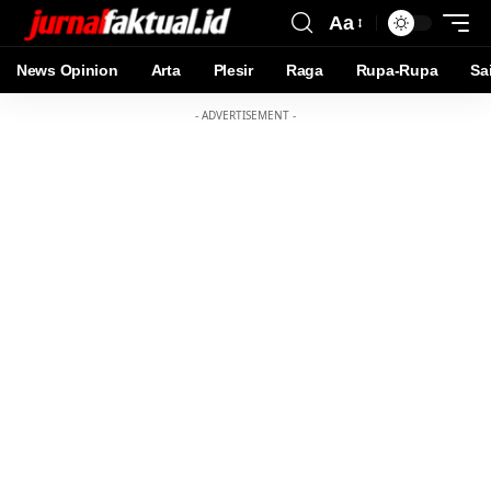
Aa
News Opinion
Arta
Plesir
Raga
Rupa-Rupa
Sa
- ADVERTISEMENT -