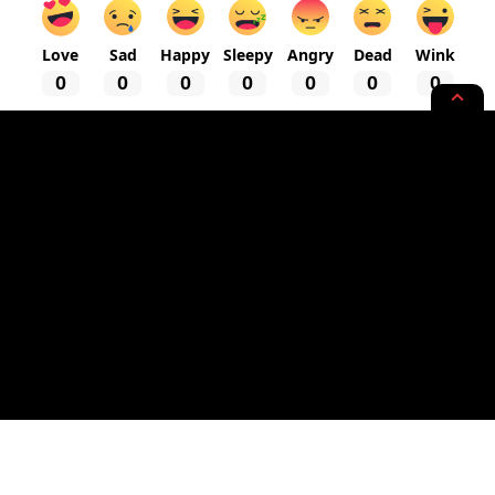
Love
Sad
Happy
Sleepy
Angry
Dead
Wink
0
0
0
0
0
0
0
ARTA
Harga Batu Bara Melambung
Tinggi, Ini Penyebabnya
7 MIN READ
BY
- WRITER, SAINTIFIC ENTHUSIAST
PUBLISHED: 01/12/2023
RASYIQI